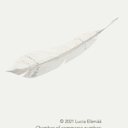
Send
© 2021 Lucia Elämää
Chamber of commerce number: