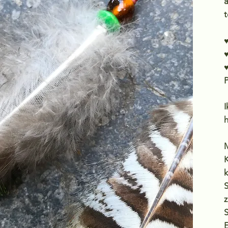
a
t
♥
♥
♥
P
I
h
M
K
S
z
S
E