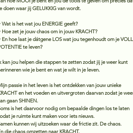
an hoe MOOI je bent en jou de tools te geven om precies dá
e doen waar jij GELUKKIG van wordt.
 Wat is het wat jou ENERGIE geeft?
 Hoe zet je jouw chaos om in jouw KRACHT?
 En hoe laat je dátgene LOS wat jou tegenhoudt om je VOL
OTENTIE te leven?
k kan jou helpen die stappen te zetten zodat jij je weer kunt
erinneren wie je bent en wat je wilt in je leven.
ijn passie in het leven is het ontdekken van jouw unieke
RACHT en het voeden en uitvergroten daarvan zodat je wee
kan gaan SHINEN.
oms is het daarvoor nodig om bepaalde dingen los te laten
odat je ruimte kunt maken voor iets nieuws.
amen kunnen wij
uitzoeken waar de frictie zit. De chaos.
n die chaos omzetten naar KRACHT.