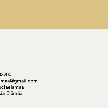
e
83200
lamaa@gmail.com
uciaelamaa
cia Elämää