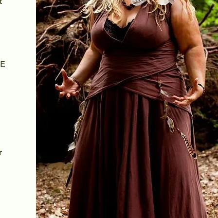
t
LE
r