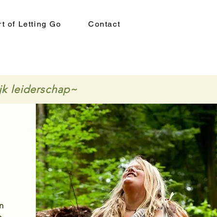
t of Letting Go
Contact
jk leiderschap~
n