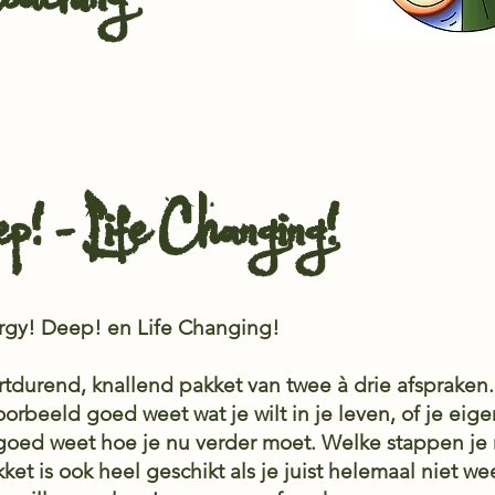
oaching
! - Life Changing!
nergy! Deep! en Life Changing!
rtdurend, knallend pakket van twee à drie afspraken. 
jvoorbeeld goed weet wat je wilt in je leven, of je ei
 goed weet hoe je nu verder moet. Welke stappen j
t is ook heel geschikt als je juist helemaal niet weet