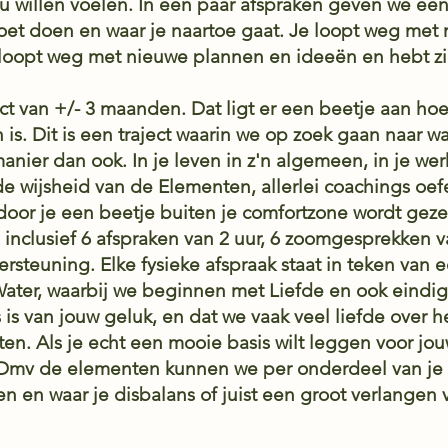
ou willen voelen. In een paar afspraken geven we een
oet doen en waar je naartoe gaat. Je loopt weg met 
loopt weg met nieuwe plannen en ideeën en hebt zi
ect van +/- 3 maanden. Dat ligt er een beetje aan hoe
is. Dit is een traject waarin we op zoek gaan naar w
anier dan ook. In je leven in z'n algemeen, in je werk
e wijsheid van de Elementen, allerlei coachings oe
oor je een beetje buiten je comfortzone wordt geze
 is inclusief 6 afspraken van 2 uur, 6 zoomgesprekken
rsteuning. Elke fysieke afspraak staat in teken van 
Water, waarbij we beginnen met Liefde en ook eindig
is is van jouw geluk, en dat we vaak veel liefde over
etten. Als je echt een mooie basis wilt leggen voor 
is. Dmv de elementen kunnen we per onderdeel van je
 en en waar je disbalans of juist een groot verlange