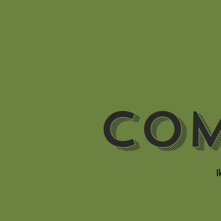
Com
I