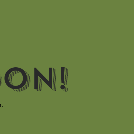
on!
e,